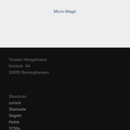
Micro-Magic
Torsten Hengstmann
Knickstr. 44
30890 Barsinghausen
Shortcuts:
zurück
Startseite
Segeln
Hobie
YCMa